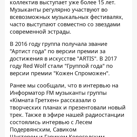
коллектив выступает уже более 15 лет.
Музыканты регулярно участвуют во
всевозможных музыкальных фестивалях,
часто выступают совместно со звездами
современной эстрады.
В 2016 году группа получала звание
"Артист года" по версии премии за
достижения в искусстве "ARTIS". В 2017
году Red Wolf стали "Группой года" по
версии премии "Кожен Спроможен".
Ранее мы сообщали, что в интервью на
Информатор FM
музыканты группы
«Кімната Гретхен» рассказали о
творческих планах и презентовали новый
трек
. Также в эфире нашей радиостанции
состоялись интервью с
Лесем
Подервянским
,
Савиком
Шустером
и
Гариком Корогодским
.