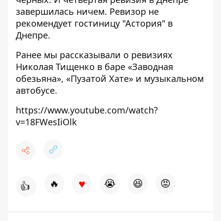
завершилась ничем. Ревизор не
рекомендует гостиницу "Астория" в
Днепре.
Ранее мы рассказывали о ревизиях
Николая Тищенко в баре «
Заводная
обезьяна»
, «
Пузатой Хате»
и
музыкальном
автобусе
.
https://www.youtube.com/watch?
v=18FWesIiOlk
♥
🔥
😭
😆
😡
👍