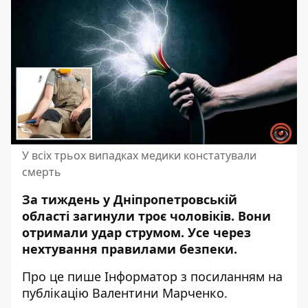
У всіх трьох випадках медики констатували
смерть
За тиждень у Дніпропетровській
області загинули троє чоловіків. Вони
отримали удар струмом. Усе через
нехтування правилами безпеки.
Про це пише Інформатор з посиланням
на
публікацію Валентини Марченко
.