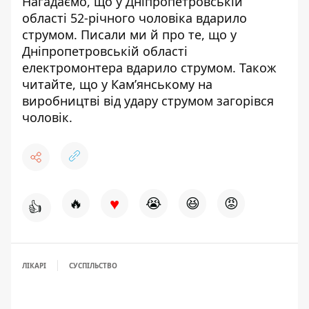
Нагадаємо, що
у Дніпропетровській
області
52-річного чоловіка вдарило
струмом
. Писали ми й про те, що
у
Дніпропетровській області
електромонтера вдарило струмом
. Також
читайте, що у Кам’янському на
виробництві
від удару струмом загорівся
чоловік
.
♥
🔥
😭
😆
😡
👍
ЛІКАРІ
СУСПІЛЬСТВО