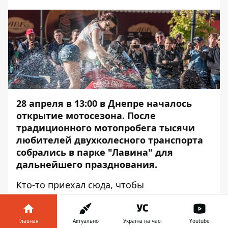
28 апреля в 13:00 в Днепре началось
открытие мотосезона
. После
традиционного мотопробега
тысячи
любителей двухколесного транспорта
собрались в парке "Лавина" для
дальнейшего празднования.
Кто-то приехал сюда, чтобы
продемонстрировать мощь и стать своего
мотоцикла, а кто-то — чтобы как следует
выпить и уснуть на природе. Об этом
Главная
Актуально
Україна на часі
Youtube