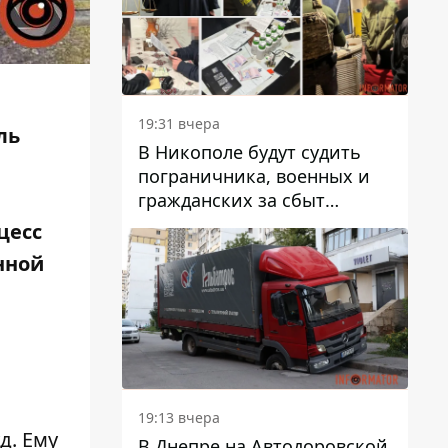
вредят машине
19:31 вчера
ль
В Никополе будут судить
пограничника, военных и
гражданских за сбыт
психотропов
цесс
нной
19:13 вчера
д. Ему
В Днепре на Автодоровской