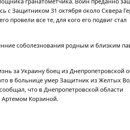
омощника гранатометчика. Воин преданно з
ись с Защитником 31 октября около Сквера Ге
его провели все те, для кого его подвиг стал
нние соболезнования родным и близким па
изнь за Украину боец ​​из Днепропетровской 
 что
в больнице умер Защитник из Желтых Во
 сообщал, что
в Днепропетровской области
 Артемом Корзиной
.