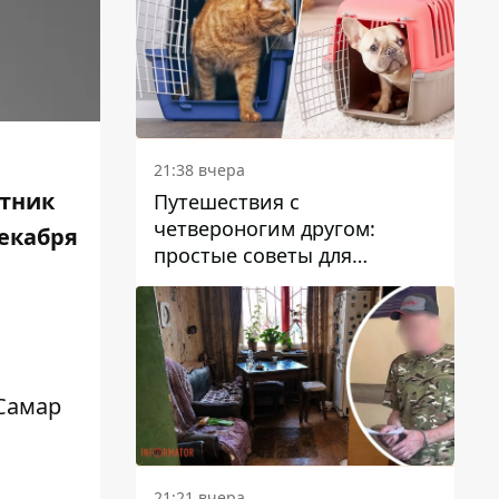
21:38 вчера
итник
Путешествия с
четвероногим другом:
декабря
простые советы для
поездок с животными
 Самар
21:21 вчера