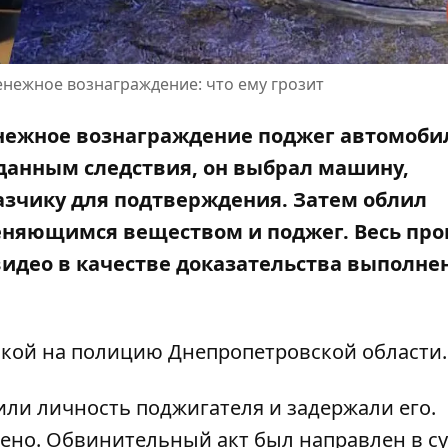
енежное вознаграждение: что ему грозит
енежное вознаграждение поджег автомоби
данным следствия, он выбрал машину,
азчику для подтверждения. Затем облил
еняющимся веществом и поджег. Весь про
видео в качестве доказательства выполне
лкой на
полицию Днепропетровской области
.
ли личность поджигателя и задержали его.
ено. Обвинительный акт был направлен в су