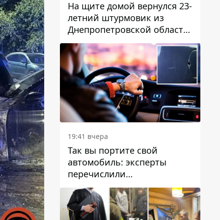
На щите домой вернулся 23-
летний штурмовик из
Днепропетровской области
Богдан Бескровный
19:41 вчера
Так вы портите свой
автомобиль: эксперты
перечислили
распространенные
привычки водителей,
которые на самом деле