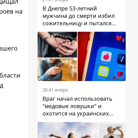
ащищал
В Днепре 53-летний
роев на
мужчина до смерти избил
сожительницу и пытался
скрыть преступление:
детали
вшего
области
д
20:41 вчера
Враг начал использовать
"медовые ловушки" и
охотится на украинских
военнослужащих