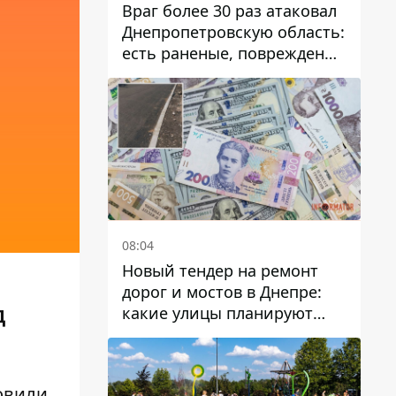
Враг более 30 раз атаковал
Днепропетровскую область:
есть раненые, повреждены
лицей, дома и предприятия
08:04
Новый тендер на ремонт
дорог и мостов в Днепре:
какие улицы планируют
Д
обновить и сколько
десятков миллионов гривен
на это хотят потратить
овили