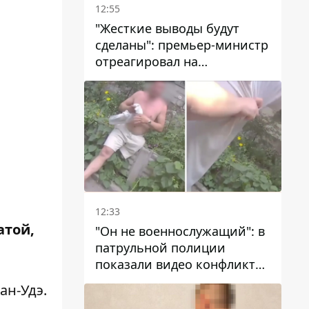
12:55
"Жесткие выводы будут
сделаны": премьер-министр
отреагировал на
несколькодневное
отсутствие воды в Марганце
12:33
атой,
"Он не военнослужащий": в
патрульной полиции
показали видео конфликта
с мужчиной без ноги на
ан-Удэ.
проспекте Поля в Днепре