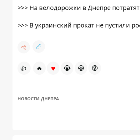
>>>
На велодорожки в Днепре потратят
>>>
В украинский прокат не пустили р
♥
👍
🔥
😭
😆
😡
НОВОСТИ ДНЕПРА