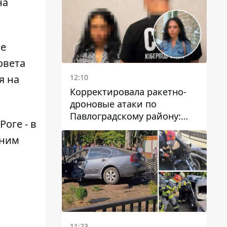
на
ие
овета
12:10
я на
Корректировала ракетно-
дроновые атаки по
Павлоградскому району:
оге - в
задержали вражескую
жним
агентку
11:23