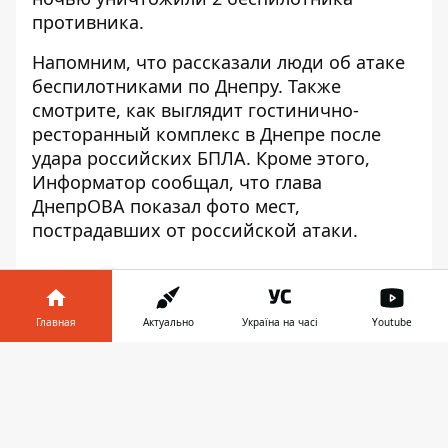
противника.
Напомним, что
рассказали люди об
атаке
беспилотниками по Днепру
.
Также
смотрите,
как выглядит гостинично-
ресторанный комплекс в Днепре после
удара российских БПЛА
. Кроме этого,
Информатор сообщал, что
глава
ДнепрОВА показал фото мест,
пострадавших от российской атаки
.
Главная
Актуально
Україна на часі
Youtube
♥
🔥
😭
😆
😡
👍
Информатор в
Скачать
телефоне
👉
ВОЙНА
СЕРГЕЙ ЛЫСАК