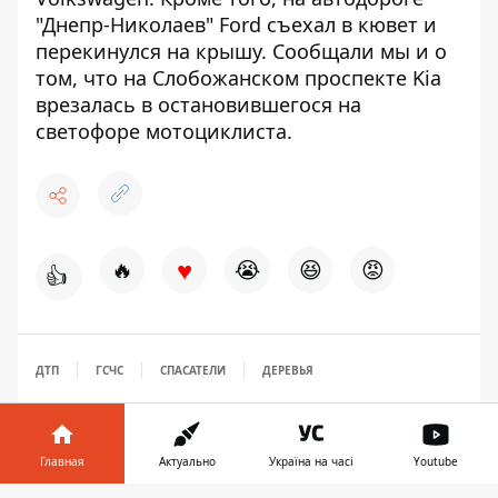
"Днепр-Николаев" Ford съехал в
кювет и
перекинулся на крышу
. Сообщали мы и о
том, что на Слобожанском проспекте
Kia
врезалась в остановившегося на
светофоре мотоциклиста.
♥
🔥
😭
😆
😡
👍
ДТП
ГСЧС
СПАСАТЕЛИ
ДЕРЕВЬЯ
Главная
Актуально
Україна на часі
Youtube