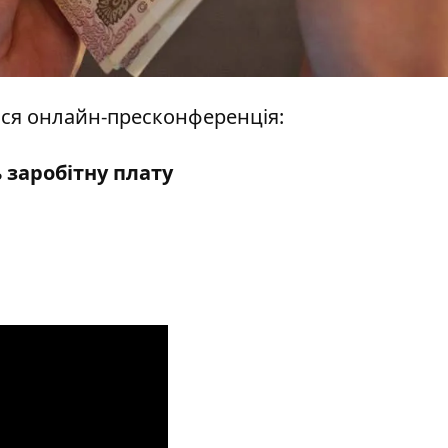
еться онлайн-пресконференція:
 заробітну плату