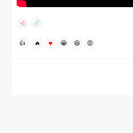
♥
👍
🔥
😭
😆
😡