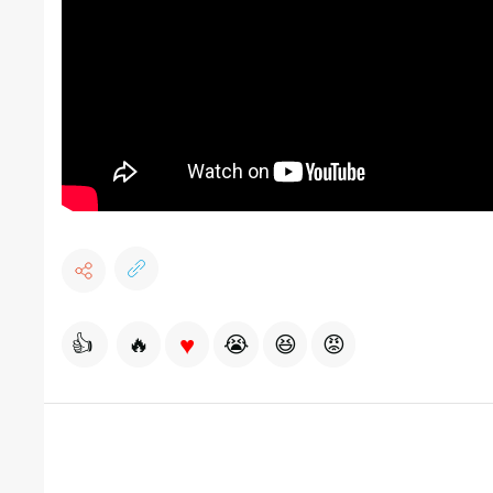
♥
👍
🔥
😭
😆
😡