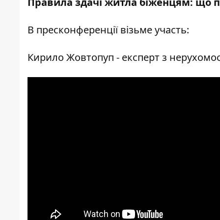
Правила здачі житла біженцям: що п
В пресконференції візьме участь:
Кирило Жовтопуп - експерт з нерухомос