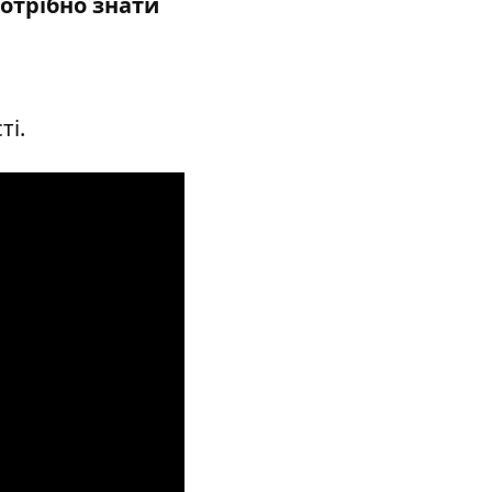
отрібно знати
ті.