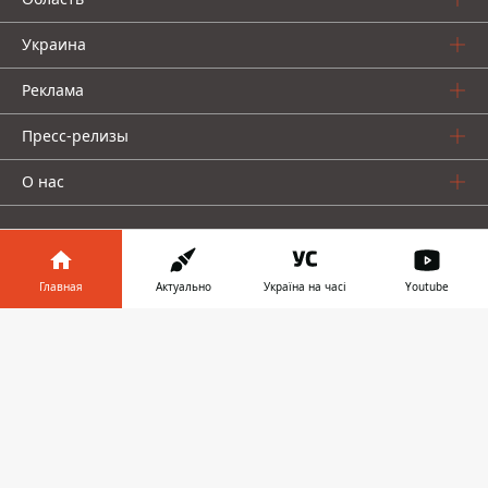
Украина
Реклама
Пресс-релизы
О нас
Главная
Актуально
Україна на часі
Youtube
Информатор в
Информатор проекты
Скачать
телефоне
👉
Информатор
Информатор
Информатор
Украина
Киев
Авто
© 2016-2026 Informator