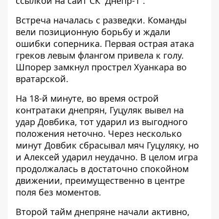
ссылкой на
сайт СК “Днепр-1”
.
Встреча началась с разведки. Команды
вели позиционную борьбу и ждали
ошибки соперника. Первая острая атака
греков левым флангом привела к голу.
Шпорер замкнул прострел Хуанкара во
вратарской.
На 18-й минуте, во время острой
контратаки днепрян, Гуцуляк вывел на
удар Довбика, тот ударил из выгодного
положения неточно. Через несколько
минут Довбик сбрасывал мяч Гуцуляку, но
и Алексей ударил неудачно. В целом игра
продолжалась в достаточно спокойном
движении, преимущественно в центре
поля без моментов.
Второй тайм днепряне начали активно,