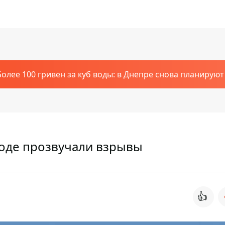
Более 100 гривен за куб воды: в Днепре снова планирую
роде прозвучали взрывы
👍