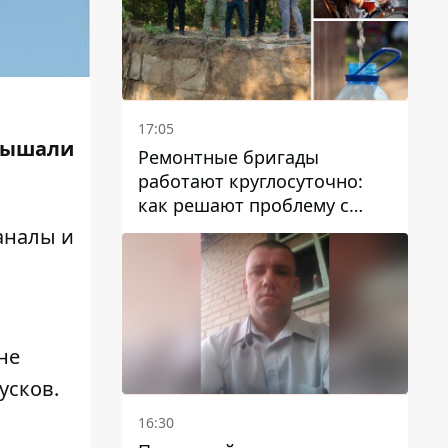
17:05
слышали
Ремонтные бригады
работают круглосуточно:
как решают проблему с
водой в Марганецкой
аналы и
громаде
не
усков.
16:30