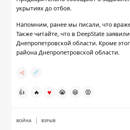
укрытиях до отбоя.
Напомним, ранее мы писали, что
враже
Также читайте, что
в DeepState заявил
Днепропетровской области
. Кроме эт
района Днепропетровской области
.
♥
👍
🔥
😭
😆
😡
ВОЙНА
ВЗРЫВ