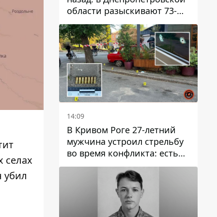
области разыскивают 73-
летнего мужчину
14:09
В Кривом Роге 27-летний
мужчина устроил стрельбу
тит
во время конфликта: есть
х селах
раненый
 убил