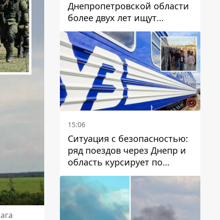
Днепропетровской области
более двух лет ищут
пропавшую женщину
15:06
Ситуация с безопасностью:
ряд поездов через Днепр и
область курсирует по
измененному маршруту, а
часть пути заменили
автобусами и электричками
рага