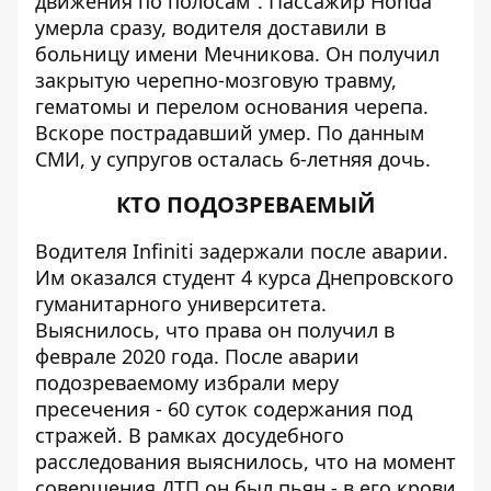
движения по полосам". Пассажир Honda
умерла сразу, водителя доставили в
больницу имени Мечникова. Он получил
закрытую черепно-мозговую травму,
гематомы и перелом основания черепа.
Вскоре пострадавший умер. По данным
СМИ, у супругов осталась 6-летняя дочь.
КТО ПОДОЗРЕВАЕМЫЙ
Водителя Infiniti
задержали после аварии
.
Им оказался студент 4 курса Днепровского
гуманитарного университета.
Выяснилось, что права он получил в
феврале 2020 года. После аварии
подозреваемому избрали меру
пресечения - 60 суток
содержания под
стражей
. В рамках досудебного
расследования выяснилось, что на момент
совершения ДТП он был пьян - в его крови