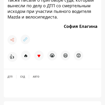
Также писали о
приговоре суда
, который
вынесли по делу о
ДТП со смертельным
исходом при участии пьяного водителя
Mazda и велосипедиста
.
София Елагина
♥
🔥
😭
😆
😡
👍
ДТП
СУД
АВТО