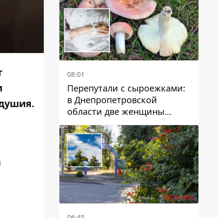
т
08:01
и
Перепутали с сыроежками:
в Днепропетровской
одушия.
области две женщины
отравились грибами
а
06:45