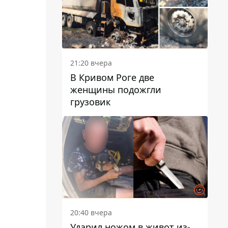
21:20 вчера
В Кривом Роге две
женщины подожгли
грузовик
20:40 вчера
Ударил ножом в живот из-