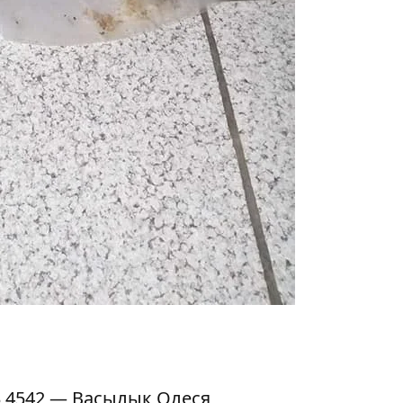
3 4542 — Васылык Олеся