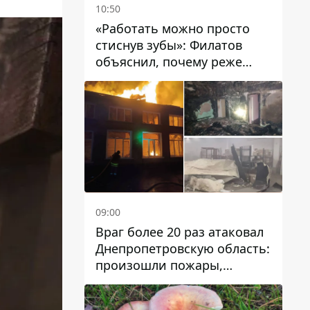
10:50
«Работать можно просто
стиснув зубы»: Филатов
объяснил, почему реже
пишет в соцсетях и
раскритиковал медийность
чиновников
09:00
Враг более 20 раз атаковал
Днепропетровскую область:
произошли пожары,
повреждены дома,
инфраструктура и авто