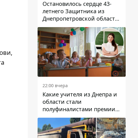
Остановилось сердце 43-
летнего Защитника из
Днепропетровской области
Евгения Зинченко
ови,
га
22:00 вчера
Какие учителя из Днепра и
области стали
полуфиналистами премии
Global Teacher Prize Ukraine
2026