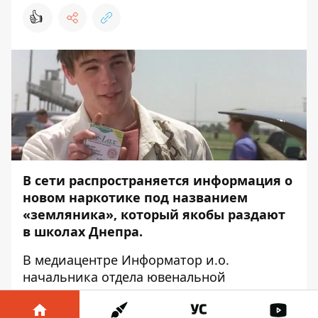
👍
В сети распространяется информация о
новом наркотике под названием
«земляника», который якобы раздают
в школах Днепра.
В медиацентре
Информатор
и.о.
начальника отдела ювенальной
превенции Анна Карпеченкова
опровергла новость о наркотике