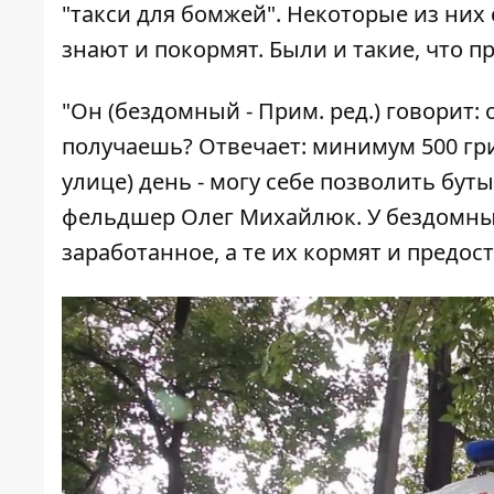
"такси для бомжей". Некоторые из них с
знают и покормят. Были и такие, что п
"Он (бездомный - Прим. ред.) говорит: 
получаешь? Отвечает: минимум 500 грив
улице) день - могу себе позволить бут
фельдшер Олег Михайлюк. У бездомных
заработанное, а те их кормят и предос