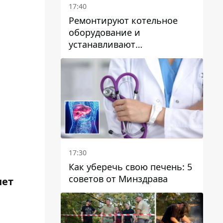
17:40
Ремонтируют котельное
оборудование и
устанавливают
генераторные установки:
как в Днепре готовятся к
отопительному сезону
17:30
Как уберечь свою печень: 5
советов от Минздрава
нет