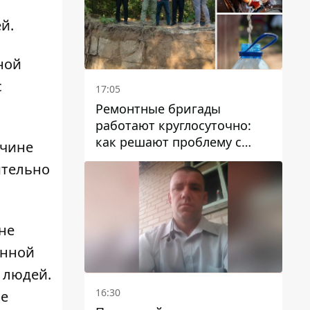
й.
ной
с
17:05
Ремонтные бригады
работают круглосуточно:
как решают проблему с
жчине
водой в Марганецкой
ительно
громаде
 не
енной
 людей.
16:30
ое