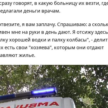
разу говорят, в какую больницу их везти, гд
редлагали деньги врачам.
отвезите, я вам заплачу. Спрашиваю: а сколь
ен мне на руки в день дают. Я отсижу здесь
ылку хорошей водки и палку колбасы", - делит
 есть свои "хозяева", которым они отдают
тавляют жилье.