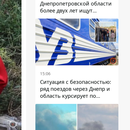
Днепропетровской области
более двух лет ищут
пропавшую женщину
15:06
Ситуация с безопасностью:
ряд поездов через Днепр и
область курсирует по
измененному маршруту, а
часть пути заменили
автобусами и электричками