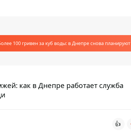
Более 100 гривен за куб воды: в Днепре снова планирую
мжей: как в Днепре работает служба
щи
👍