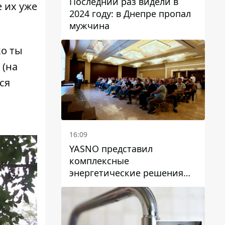
Последний раз видели в
е их уже
2024 году: в Днепре пропал
мужчина
ко ты
 (на
ся
16:09
YASNO представил
комплексные
энергетические решения
для бизнеса в Днепре