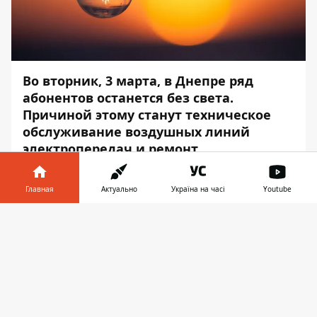
Во вторник, 3 марта, в Днепре ряд
абонентов останется без света.
Причиной этому станут техническое
обслуживание воздушных линий
электропередач и ремонт
трансформаторных подстанций.
Главная
Актуально
Україна на часі
Youtube
Электричества не будет в нескольких
районах города. Об этом сообщает
Информатор в
Скачать
Информатор
со ссылкой на пресс-службу
телефоне
👉
ДТЭК "Днепровские электросети".
Все работы планируют завершить в
период с 9:00 до 17:00. Адреса, где не будет
света: