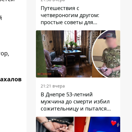
Путешествия с
четвероногим другом:
й
простые советы для
поездок с животными
ор,
Жахалов
21:21 вчера
В Днепре 53-летний
мужчина до смерти избил
сожительницу и пытался
скрыть преступление:
детали