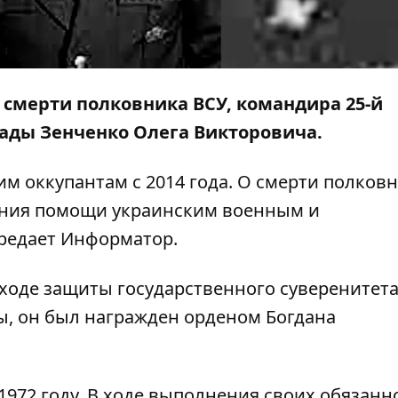
 о смерти полковника ВСУ, командира 25-й
ады Зенченко Олега Викторовича.
м оккупантам с 2014 года. О смерти полков
ния помощи украинским военным и
ередает
Информатор
.
ходе защиты государственного суверенитета
, он был награжден орденом Богдана
 1972 году. В ходе выполнения своих обязанн