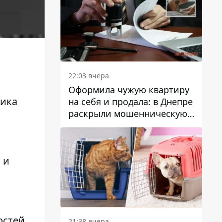
22:03 вчера
Оформила чужую квартиру
ника
на себя и продала: в Днепре
раскрыли мошенническую
схему с недвижимостью
 и
остей
21:38 вчера