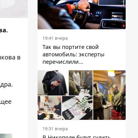
ва.
19:41 вчера
Так вы портите свой
автомобиль: эксперты
кова в
перечислили
распространенные
привычки водителей,
которые на самом деле
дра.
вредят машине
ющее
19:31 вчера
В Никополе будут судить