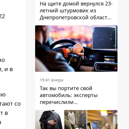
На щите домой вернулся 23-
летний штурмовик из
22
Днепропетровской области
Богдан Бескровный
но
, и в
19:41 вчера
Так вы портите свой
ию
автомобиль: эксперты
перечислили
тают со
распространенные
т в
привычки водителей,
а
которые на самом деле