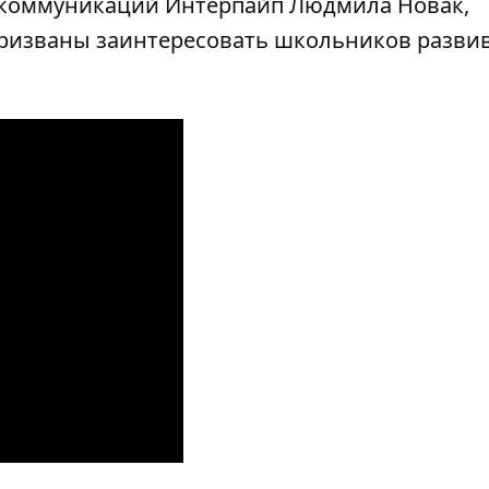
я коммуникаций Интерпайп Людмила Новак,
ризваны заинтересовать школьников разви