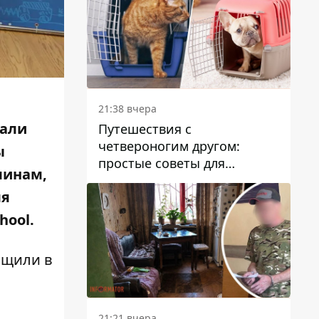
21:38 вчера
дали
Путешествия с
четвероногим другом:
ы
простые советы для
линам,
поездок с животными
ля
chool
.
бщили в
21:21 вчера