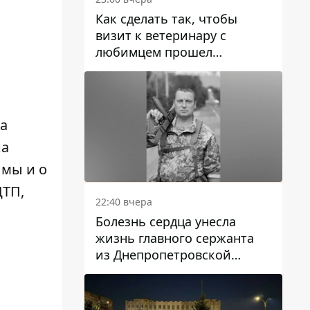
Как сделать так, чтобы
визит к ветеринару с
любимцем прошел
спокойно: простые советы
ка
на
 мы и о
ДТП
,
22:40 вчера
Болезнь сердца унесла
жизнь главного сержанта
из Днепропетровской
области Юрия Свистуна