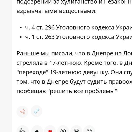
подозрении за хулиганство и незакон
взрывчатыми веществами:
ч. 4 ст. 296 Уголовного кодекса Укра
ч. 1 ст. 263 Уголовного кодекса Укра
Раньше мы писали, что в Днепре на Л
стреляла в 17-летнюю
. Кроме того, в 
"переходе" 19-летнюю девушку
. Она с
том, что в Днепре
будут судить правоо
пообещав "решить все проблемы"
♥
👍
🔥
😭
😆
😡