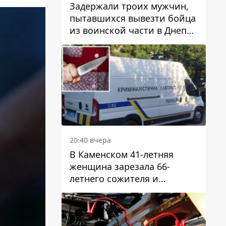
Задержали троих мужчин,
пытавшихся вывезти бойца
из воинской части в Днепр
за 7 тысяч долларов: среди
них был врач
20:40 вчера
В Каменском 41-летняя
женщина зарезала 66-
летнего сожителя и
пыталась обмануть
полицейских