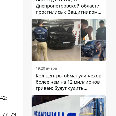
Днепропетровской области
простились с Защитником
Александром Репиным
19:20 вчера
Кол-центры обманули чехов
более чем на 12 миллионов
гривен: будут судить
днепрянина,
 42;
организовавшего
транснациональную
преступную организацию
 77, 79,