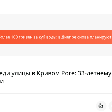
Более 100 гривен за куб воды: в Днепре снова планирую
еди улицы в Кривом Роге: 33-летнему
ии
👍