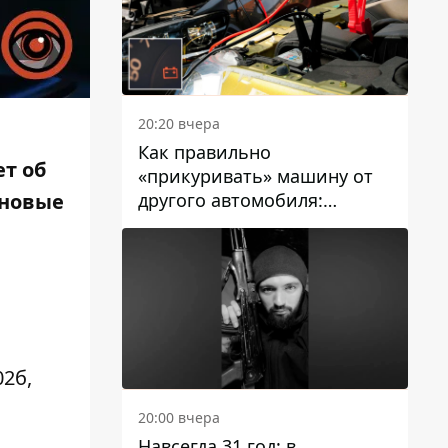
20:20 вчера
Как правильно
ет об
«прикуривать» машину от
другого автомобиля:
ановые
инструкция для водителей
02б,
20:00 вчера
Навсегда 31 год: в