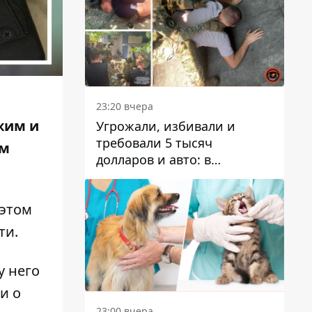
23:20 вчера
жим и
Угрожали, избивали и
требовали 5 тысяч
ом
долларов и авто: в
Павлограде задержали двух
мужчин
 этом
ти
.
у него
и о
23:00 вчера