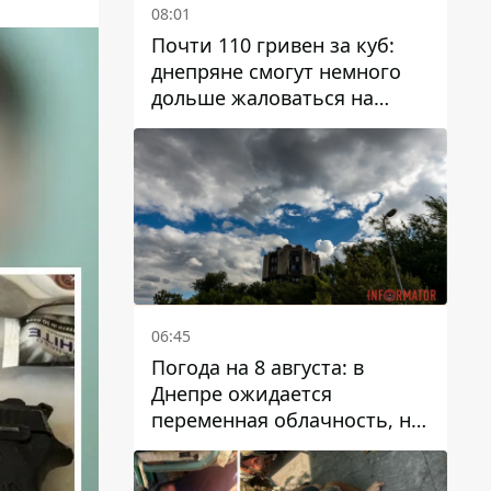
08:01
Почти 110 гривен за куб:
днепряне смогут немного
дольше жаловаться на
запланированные тарифы
на воду на 2027 год
06:45
Погода на 8 августа: в
Днепре ожидается
переменная облачность, но
может пойти дождь