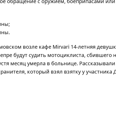
ное обращение с оружием, боеприпасами или
ины;
ины.
омовском
возле кафе Mirvari 14-летняя девуш
Днепре
будут судить мотоциклиста, сбившего 
пустя месяц умерла в больнице. Рассказывали
хранителя, который взял взятку у участника 