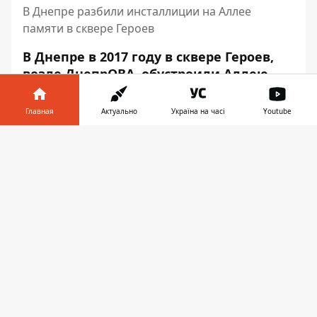
В Днепре разбили инсталлиции на Аллее
памяти в сквере Героев
В Днепре в 2017 году в сквере Героев,
возле ДнепрОВА, обустроили Аллею
памяти. Она посвящена Героям
Майдана, а также погибшим воинам
Главная
Актуально
Україна на часі
Youtube
Днепропетровской области во время
Информатор в
АТО/ООС. Часть этого мемориала
Скачать
телефоне
👉
разбили вандалы.
Об этом сообщает Информатор с места
происшествия.