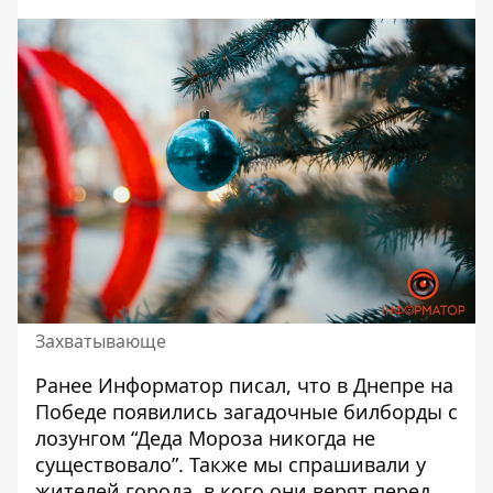
Захватывающе
Ранее Информатор писал, что в Днепре на
Победе
появились загадочные билборды
с
лозунгом “Деда Мороза никогда не
существовало”. Также мы спрашивали у
жителей города, в кого
они верят перед