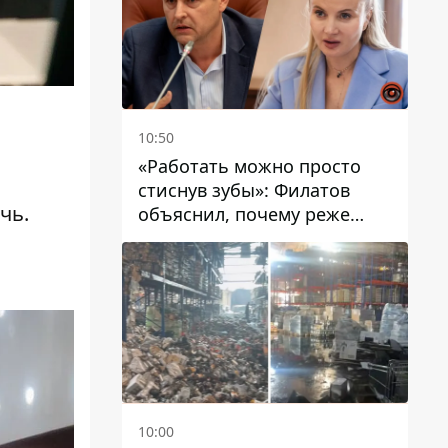
10:50
«Работать можно просто
стиснув зубы»: Филатов
чь.
объяснил, почему реже
пишет в соцсетях и
раскритиковал медийность
чиновников
10:00