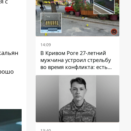
я с
14:09
кальян
В Кривом Роге 27-летний
мужчина устроил стрельбу
во время конфликта: есть
орошо
раненый
13:40