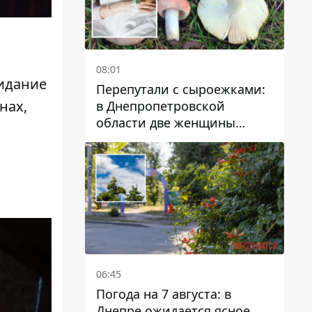
08:01
видание
Перепутали с сыроежками:
нах,
в Днепропетровской
области две женщины
отравились грибами
06:45
Погода на 7 августа: в
Днепре ожидается ясное