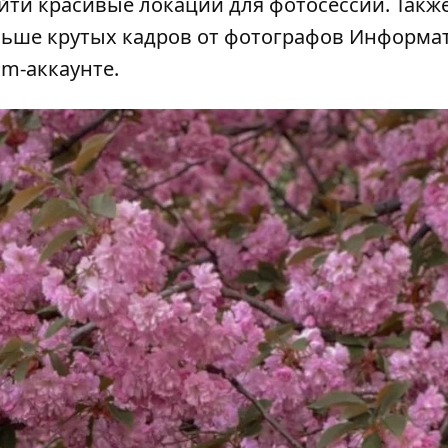
айти красивые локации для фотосессии. Такж
льше крутых кадров от фотографов Информа
am-аккаунте
.