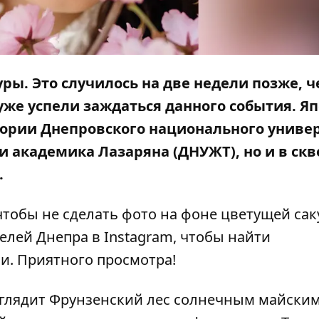
уры. Это случилось на две недели позже, 
уже успели заждаться данного события. Я
тории Днепровского национального униве
и академика Лазаряна (
ДНУЖТ
), но и в
скв
.
 чтобы не сделать фото на фоне цветущей сак
лей Днепра в Instagram, чтобы найти
и. Приятного просмотра!
ыглядит
Фрунзенский лес
солнечным майским