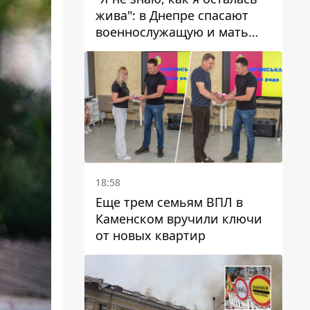
жива": в Днепре спасают
военнослужащую и мать
четверых детей, которую
ранил КАБ
18:58
Еще трем семьям ВПЛ в
Каменском вручили ключи
от новых квартир