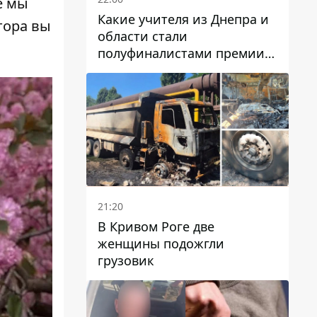
е мы
Какие учителя из Днепра и
тора вы
области стали
полуфиналистами премии
Global Teacher Prize Ukraine
2026
21:20
В Кривом Роге две
женщины подожгли
грузовик