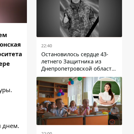
чем
понская
22:40
рситета
Остановилось сердце 43-
летнего Защитника из
ере
Днепропетровской области
Евгения Зинченко
уры.
 днем.
22:00