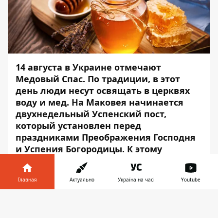
14 августа в Украине отмечают
Медовый Спас. По традиции, в этот
день люди несут освящать в церквях
воду и мед. На Маковея начинается
двухнедельный Успенский пост,
который установлен перед
праздниками Преображения Господня
и Успения Богородицы. К этому
празднику пекут пироги и коржи с
маком, которые в народе называют
Главная
Актуально
Україна на часі
Youtube
"маковики".
Информатор в
Информатор
подготовил для вас самые
Скачать
телефоне
👉
яркие и красивые фотографии, которые