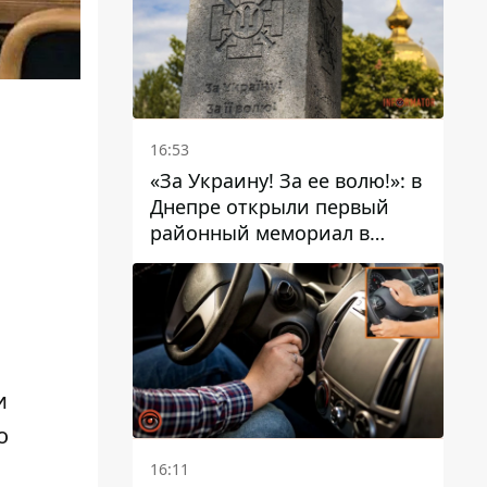
16:53
«За Украину! За ее волю!»: в
Днепре открыли первый
районный мемориал в
честь погибших
Защитников
и
о
16:11