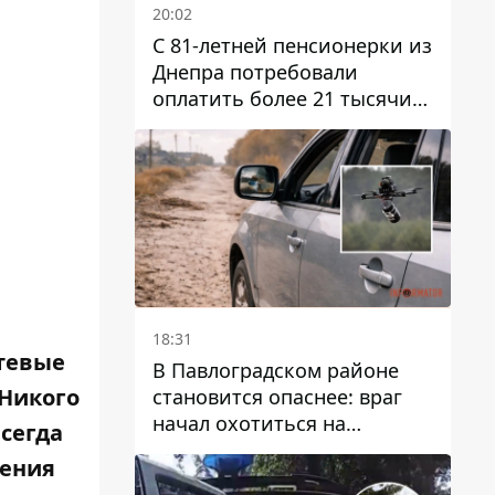
20:02
С 81-летней пенсионерки из
Днепра потребовали
оплатить более 21 тысячи
гривен за "вмешательство в
работу счетчика"
18:31
етевые
В Павлоградском районе
 Никого
становится опаснее: враг
начал охотиться на
сегда
гражданский и военный
дения
транспорт