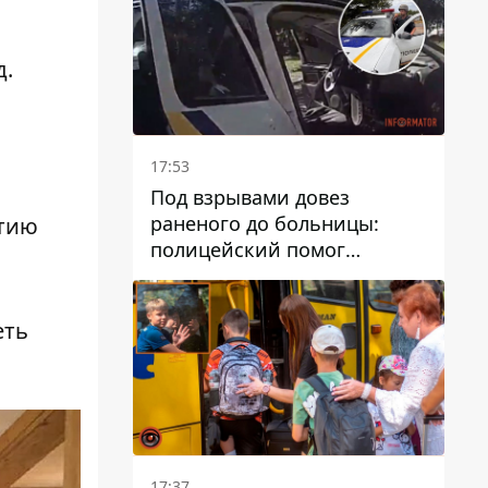
д.
17:53
Под взрывами довез
раненого до больницы:
атию
полицейский помог
пострадавшему после атаки
на Каменский район
еть
17:37