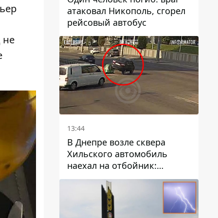
рьер
атаковал Никополь, сгорел
рейсовый автобус
 не
е
13:44
В Днепре возле сквера
Хильского автомобиль
наехал на отбойник:
момент происшествия