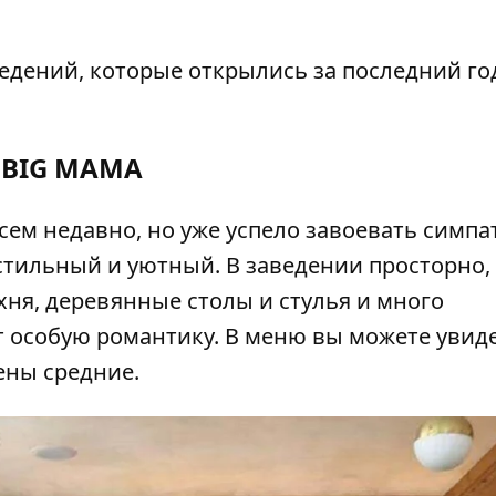
едений, которые открылись за последний го
BIG MAMA
сем недавно, но уже успело завоевать симп
стильный и уютный. В заведении просторно,
хня, деревянные столы и стулья и много
т особую романтику. В меню вы можете увид
ены средние.