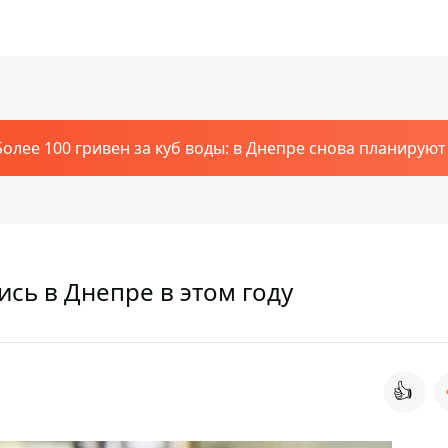
Более 100 гривен за куб воды: в Днепре снова планирую
сь в Днепре в этом году
👍