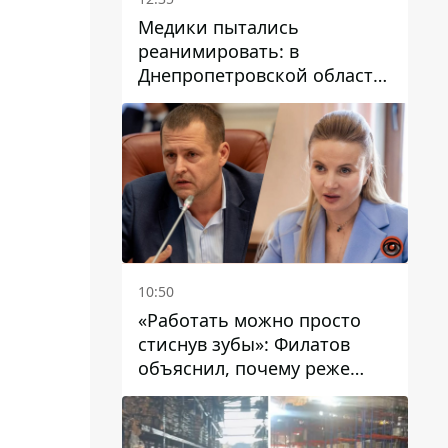
Медики пытались
реанимировать: в
Днепропетровской области
двухлетний мальчик утонул
в бассейне
10:50
«Работать можно просто
стиснув зубы»: Филатов
объяснил, почему реже
пишет в соцсетях и
раскритиковал медийность
чиновников