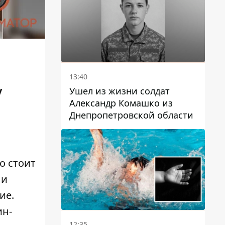
13:40
у
Ушел из жизни солдат
Александр Комашко из
Днепропетровской области
о стоит
 и
ие.
ин
-
12:35