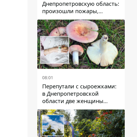
Днепропетровскую область:
произошли пожары,
повреждены дома,
инфраструктура и авто
08:01
Перепутали с сыроежками:
в Днепропетровской
области две женщины
отравились грибами