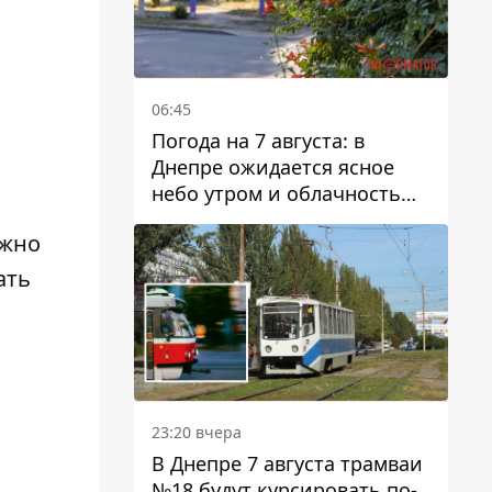
06:45
Погода на 7 августа: в
Днепре ожидается ясное
небо утром и облачность
после обеда
ожно
ать
23:20 вчера
В Днепре 7 августа трамваи
№18 будут курсировать по-