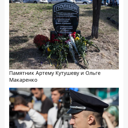
Памятник Артему Кутушеву и Ольге
Макаренко