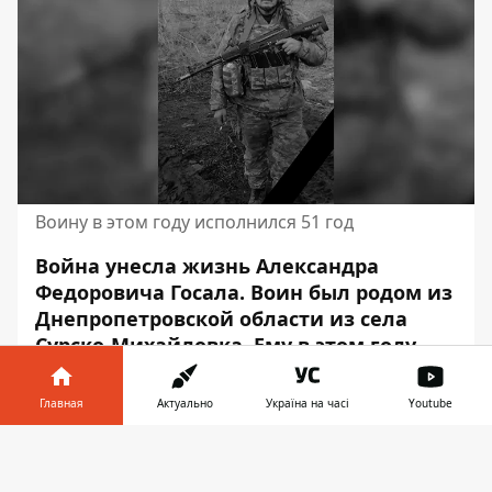
Воину в этом году исполнился 51 год
Война унесла жизнь Александра
Федоровича Госала. Воин был родом из
Днепропетровской области из села
Сурско-Михайловка. Ему в этом году
исполнился 51 год. Жизнь воина
оборвалась 6 июня 2024 года.
Главная
Актуально
Україна на часі
Youtube
Об этом сообщает Информатор со
Информатор в
Скачать
ссылкой на Солонянскую
телефоне
👉