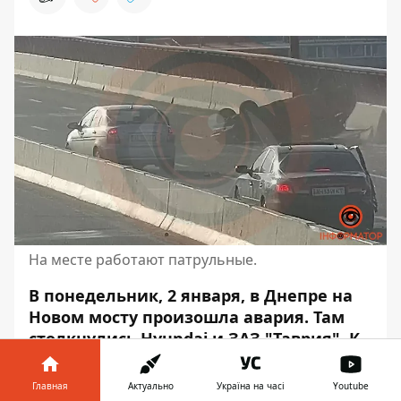
На месте работают патрульные.
В понедельник, 2 января, в Днепре на
Новом мосту произошла авария. Там
столкнулись
Hyundai и ЗАЗ "Таврия"
. К
счастью,
никто не пострадал
.
Главная
Актуально
Україна на часі
Youtube
Как зафиксировала камера, инцидент