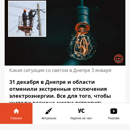
Какая ситуация со светом в Днепре 3 января
31 декабря в Днепре и области
отменили экстренные отключения
электроэнергии. Все для того, чтобы
жители региона могли встретить
Новый год со светом. Впрочем, из-за
обстрелов со стороны россии во
Главная
Актуально
Україна на часі
Youtube
избежание повреждений в