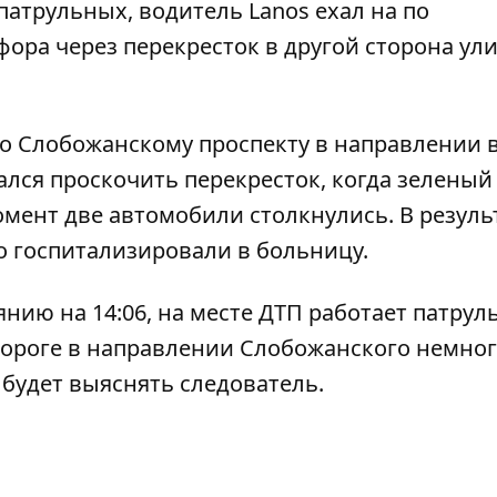
атрульных, водитель Lanos ехал на по
ора через перекресток в другой сторона ул
по Слобожанскому проспекту в направлении 
ался проскочить перекресток, когда зеленый
омент две автомобили столкнулись. В резуль
о госпитализировали в больницу.
янию на 14:06, на месте ДТП работает патрул
дороге в направлении Слобожанского немно
будет выяснять следователь.