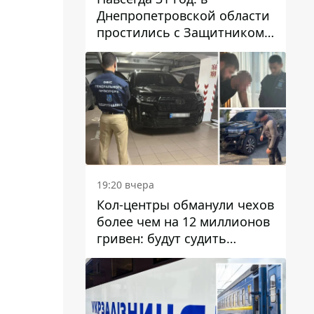
Днепропетровской области
простились с Защитником
Александром Репиным
19:20 вчера
Кол-центры обманули чехов
более чем на 12 миллионов
гривен: будут судить
днепрянина,
организовавшего
транснациональную
преступную организацию