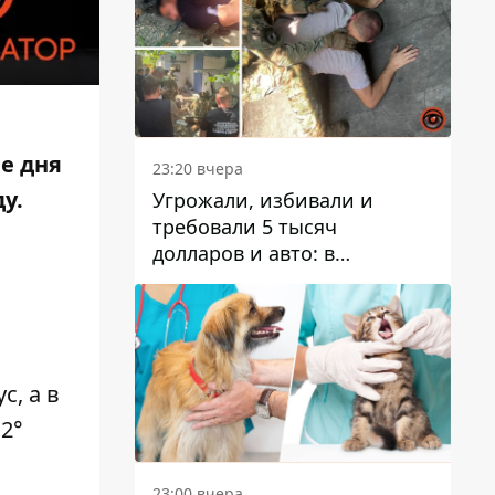
е дня
23:20 вчера
ду.
Угрожали, избивали и
требовали 5 тысяч
долларов и авто: в
Павлограде задержали двух
мужчин
с, а в
 2°
23:00 вчера