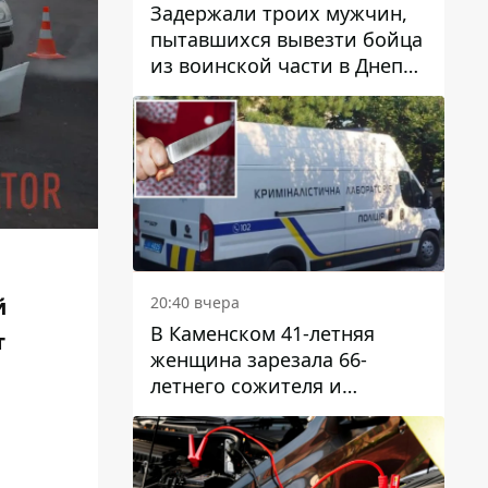
Задержали троих мужчин,
пытавшихся вывезти бойца
из воинской части в Днепр
за 7 тысяч долларов: среди
них был врач
20:40 вчера
й
В Каменском 41-летняя
т
женщина зарезала 66-
летнего сожителя и
пыталась обмануть
полицейских