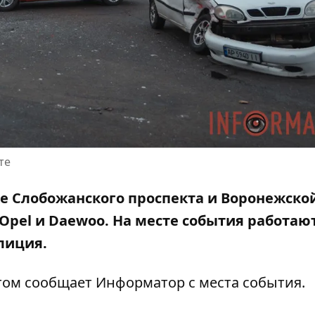
те
тке Слобожанского проспекта и Воронежско
Opel и Daewoo. На месте события
работаю
лиция.
этом сообщает Информатор с места события.