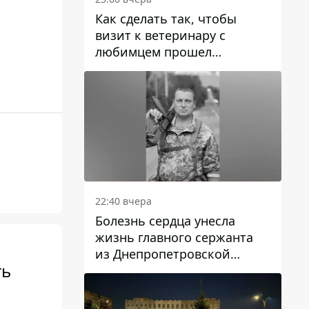
Как сделать так, чтобы
визит к ветеринару с
любимцем прошел
спокойно: простые советы
22:40 вчера
Болезнь сердца унесла
жизнь главного сержанта
из Днепропетровской
ть
области Юрия Свистуна