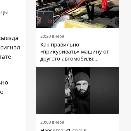
ицы
20:20 вчера
выезда
Как правильно
 сигнал
«прикуривать» машину от
тате
другого автомобиля:
инструкция для водителей
ьно
го
20:00 вчера
Навсегда 31 год: в