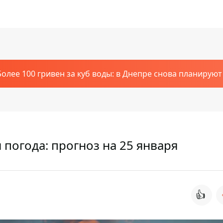
Более 100 гривен за куб воды: в Днепре снова планирую
погода: прогноз на 25 января
👍