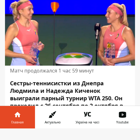
Матч продолжался 1 час 59 минут
Сестры-теннисистки из Днепра
Людмила и Надежда Киченок
выиграли парный турнир WTA 250. Он
проходил с 26 сентября по 2 октября в
столице Эстонии — Таллинне.
В финале
они обыграли первых сеяных Николь
Главная
Актуально
Україна на часі
Youtube
Меличар Мартинес и Лаури Зигемунд.
Информатор в
Спортсменки
победили в трех сетах со
Скачать