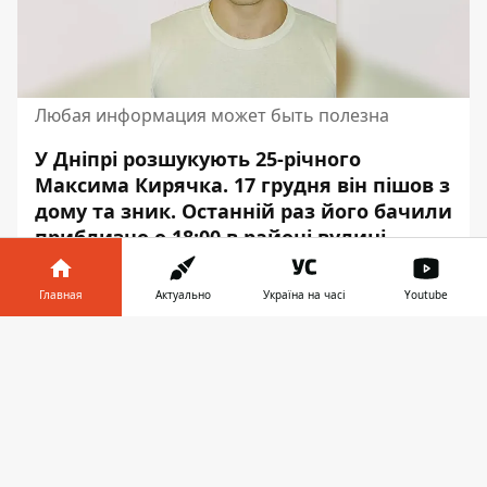
Любая информация может быть полезна
У Дніпрі розшукують 25-річного
Максима Кирячка. 17 грудня він пішов з
дому
та зник
. Останній раз його бачили
приблизно о 18:00 в районі вулиці
Фосфорної.
Главная
Актуально
Україна на часі
Youtube
Про це повідомляє Інформатор,
посилаючись на ПРЗ "Мілена".
Информатор в
Скачать
телефоне
👉
Прикмети
: приблизно 185 см, спортивної
статури, волосся коротке темно-русяве,
очі сіро-блакитні, неголений.
Був одягнений
: світлі джинси, темно-