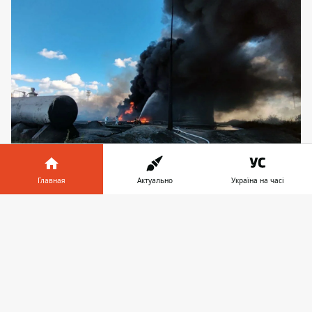
Главная
Актуально
Україна на часі
Пожар на нефтебазе потушили
Информатор в
Скачать
телефоне
👉
Ликвидация длилась более 16 часов
После попадания вражеской ракеты