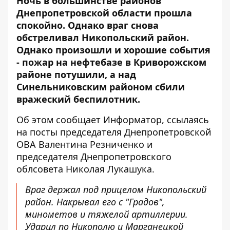
Ночь в большинстве районов
Днепропетровской области прошла
спокойно. Однако враг снова
обстреливал Никопольский район.
Однако произошли и хорошие события
- пожар на
нефтебазе в Криворожском
районе
потушили, а над
Синельниковским районом сбили
вражеский беспилотник.
Об этом сообщает Информатор, ссылаясь
на посты председателя Днепропетровской
ОВА Валентина Резниченко и
председателя Днепропетровского
облсовета Николая Лукашука.
Враг держал под прицелом Никопольский
район. Накрывал его с "Градов",
минометов и тяжелой артиллерии.
Ударил по Никополю и Марганецкой