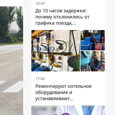
18:43
До 10 часов задержки:
почему отклонились от
графика поезда,
курсирующие через Днепр
и область
17:40
Ремонтируют котельное
оборудование и
устанавливают
генераторные установки:
как в Днепре готовятся к