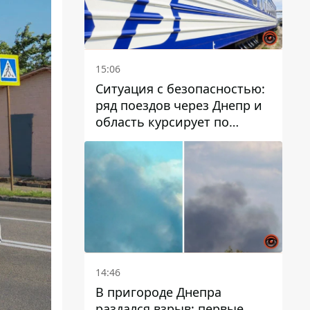
15:06
Ситуация с безопасностью:
ряд поездов через Днепр и
область курсирует по
измененному маршруту, а
часть пути заменили
автобусами и электричками
14:46
В пригороде Днепра
раздался взрыв: первые