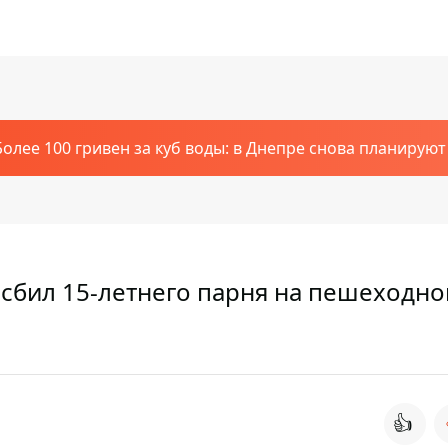
Более 100 гривен за куб воды: в Днепре снова планирую
 сбил 15-летнего парня на пешеходн
👍