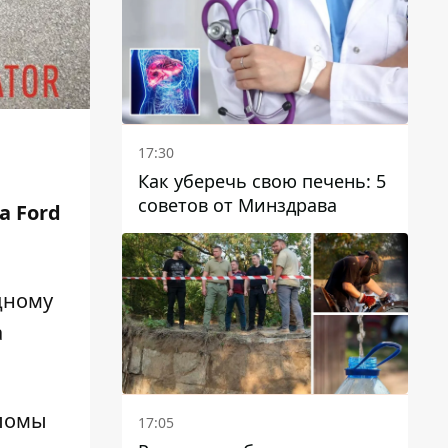
отопительному сезону
17:30
Как уберечь свою печень: 5
советов от Минздрава
а
Ford
дному
а
еломы
17:05