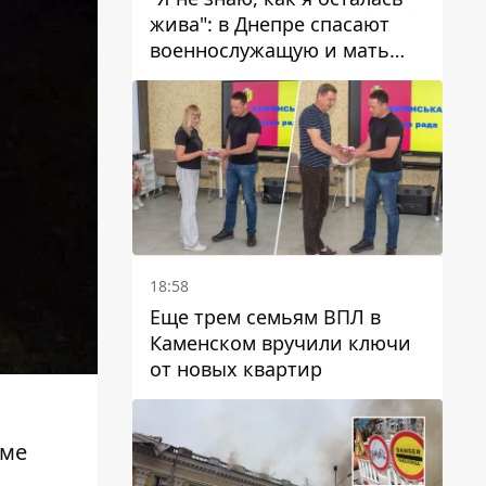
жива": в Днепре спасают
военнослужащую и мать
четверых детей, которую
ранил КАБ
18:58
Еще трем семьям ВПЛ в
Каменском вручили ключи
от новых квартир
оме