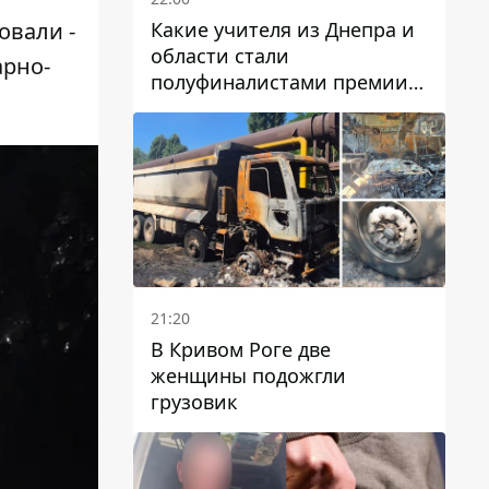
Какие учителя из Днепра и
овали -
области стали
арно-
полуфиналистами премии
Global Teacher Prize Ukraine
2026
21:20
В Кривом Роге две
женщины подожгли
грузовик