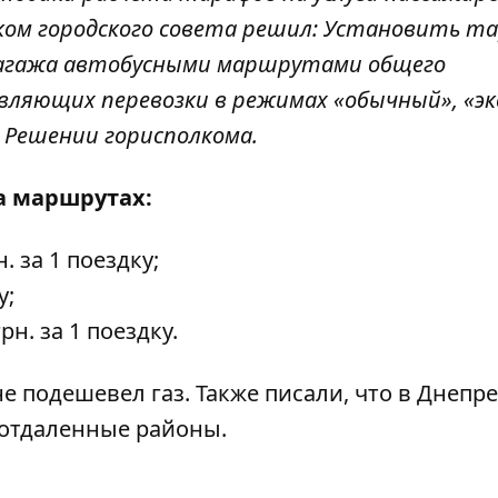
ком городского совета решил: Установить т
и багажа автобусными маршрутами общего
твляющих перевозки в режимах «обычный», «эк
 Решении горисполкома.
а маршрутах:
н. за 1 поездку;
у;
н. за 1 поездку.
не подешевел газ
. Также писали, что в
Днепре
 отдаленные районы.