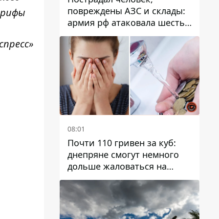
повреждены АЗС и склады:
арифы
армия рф атаковала шесть
районов Днепропетровской
спресс»
области
08:01
Почти 110 гривен за куб:
днепряне смогут немного
дольше жаловаться на
запланированные тарифы
на воду на 2027 год