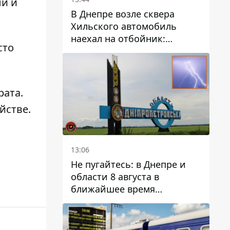
ли и
В Днепре возле сквера
Хильского автомобиль
наехал на отбойник:
сто
момент происшествия
рата
.
йстве.
13:06
Не пугайтесь: в Днепре и
области 8 августа в
ближайшее время
ожидается гроза