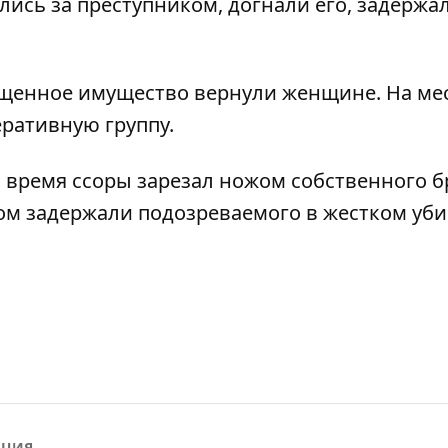
ись за преступником, догнали его, задержа
щенное имущество вернули женщине. На ме
ративную группу.
о время ссоры
зарезал ножом собственного б
ком
задержали подозреваемого
в жестком уби
ИЦИЯ