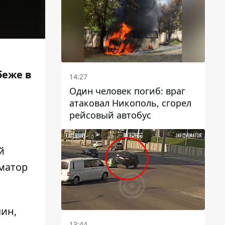
беже в
14:27
Один человек погиб: враг
атаковал Никополь, сгорел
рейсовый автобус
й
рматор
чин,
13:44