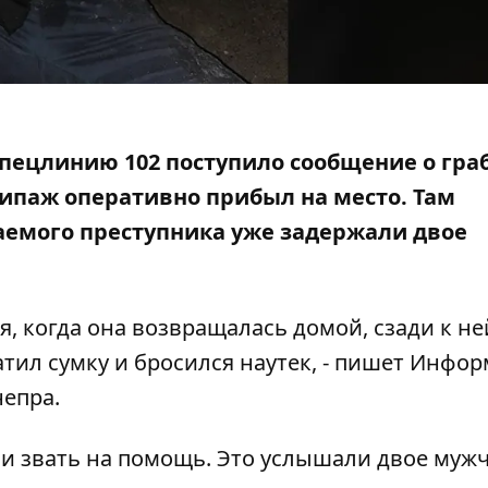
 спецлинию 102 поступило сообщение о гра
кипаж
оперативно прибыл на место. Там
аемого преступника уже задержали двое
я, когда она возвращалась домой, сзади к не
тил сумку и бросился наутек, - пишет Инфо
епра.
 и звать на помощь. Это услышали двое муж