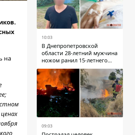
иков.
усных
10:03
В Днепропетровской
области 28-летний мужчина
ь на
ножом ранил 15-летнего
парня
е
е;
естном
 ценах
ноября
09:03
кого
Пострадал человек,