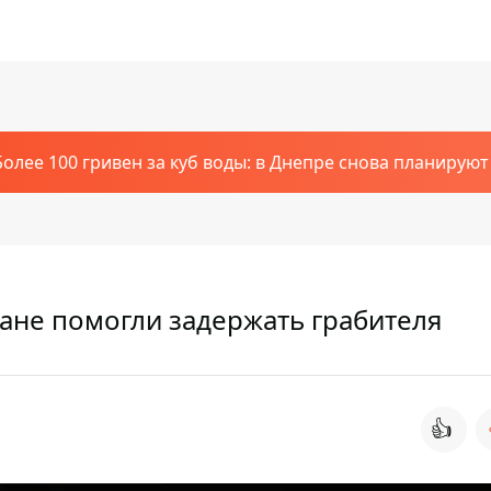
Более 100 гривен за куб воды: в Днепре снова планирую
не помогли задержать грабителя
👍