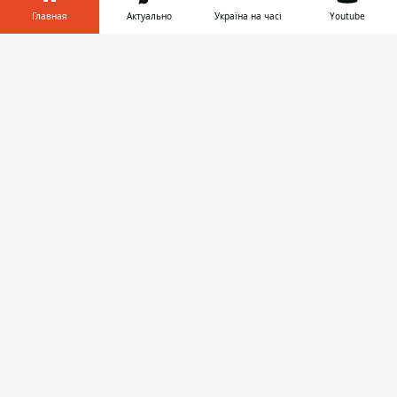
Область
Главная
Актуально
Україна на часі
Youtube
Украина
Информатор в
Скачать
телефоне
👉
Реклама
Пресс-релизы
О нас
Информатор проекты
Информатор
Информатор
Информатор
Украина
Киев
Авто
© 2016-2026 Informator