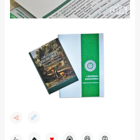
♥
🔥
😭
😆
😡