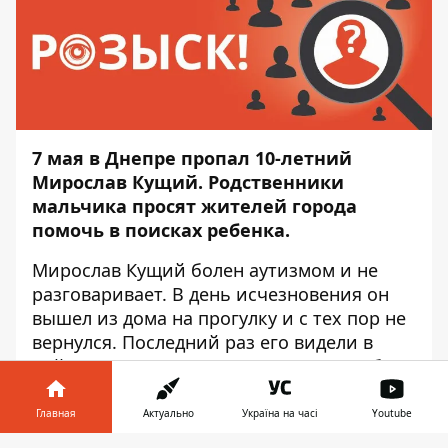
7 мая в Днепре пропал 10-летний
Мирослав Кущий. Родственники
мальчика просят жителей города
помочь в поисках ребенка.
Мирослав Кущий болен аутизмом и не
разговаривает. В день исчезновения он
вышел из дома на прогулку и с тех пор не
вернулся. Последний раз его видели в
районе садового товарищества "Дружба".
Об этом
Информатору
сообщили
родственники пропавшего.
Главная
Актуально
Україна на часі
Youtube