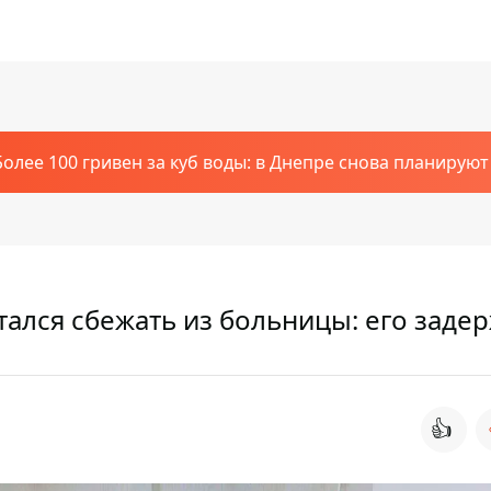
Более 100 гривен за куб воды: в Днепре снова планирую
ался сбежать из больницы: его заде
👍