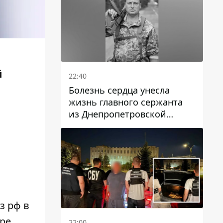
й
22:40
Болезнь сердца унесла
жизнь главного сержанта
из Днепропетровской
области Юрия Свистуна
з рф в
пре
22:00