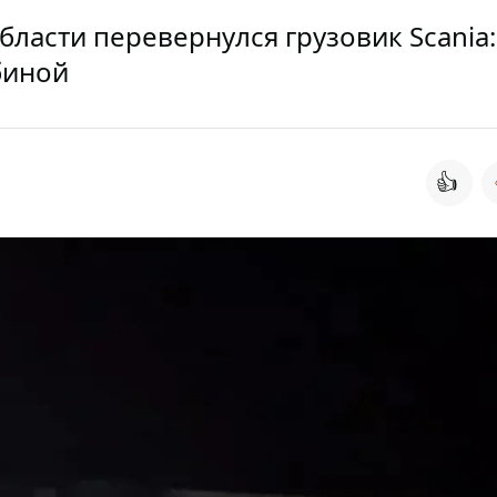
бласти перевернулся грузовик Scania:
биной
👍