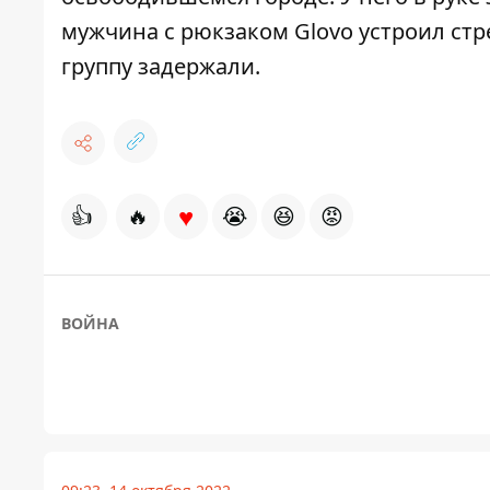
мужчина с рюкзаком Glovo устроил стр
группу задержали
.
♥
👍
🔥
😭
😆
😡
ВОЙНА