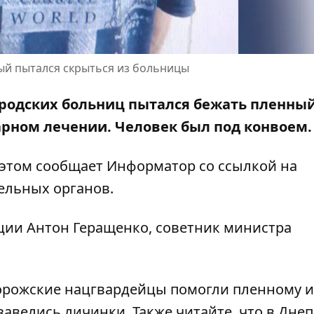
ый пытался скрыться из больницы
 городских больниц пытался бежать пленны
арном лечении
. Человек был под конвоем.
 этом сообщает Информатор со ссылкой на
ельных органов.
ции
Антон Геращенко, советник министра
орожские нацгвардейцы помогли пленному и
 завелись личинки
. Также читайте, что в Дне