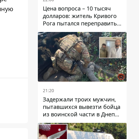
Цена вопроса – 10 тысяч
пную
долларов: житель Кривого
Рога пытался переправить
мужчину в Словакию
21:20
Задержали троих мужчин,
пытавшихся вывезти бойца
из воинской части в Днепр
за 7 тысяч долларов: среди
них был врач