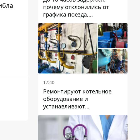
гибла
почему отклонились от
графика поезда,
курсирующие через Днепр
и область
17:40
Ремонтируют котельное
оборудование и
устанавливают
генераторные установки:
как в Днепре готовятся к
отопительному сезону