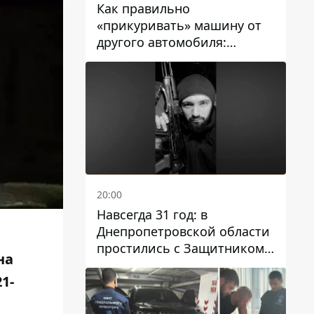
Как правильно
«прикуривать» машину от
другого автомобиля:
инструкция для водителей
20:00
Навсегда 31 год: в
Днепропетровской области
простились с Защитником
на
Александром Репиным
1-