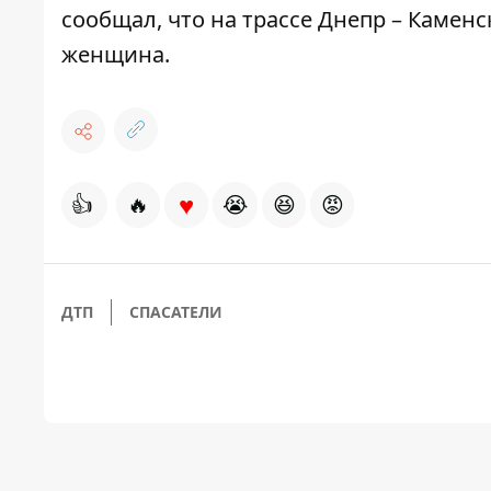
сообщал, что на трассе Днепр – Камен
женщина.
♥
👍
🔥
😭
😆
😡
ДТП
СПАСАТЕЛИ