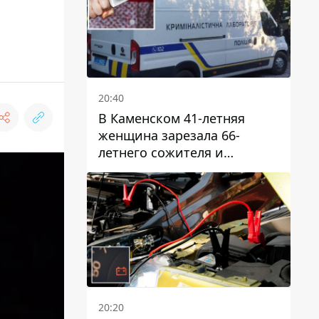
20:40
В Каменском 41-летняя
женщина зарезала 66-
летнего сожителя и
пыталась обмануть
полицейских
20:20