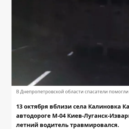
В Днепропетровской области спасатели помогли
13 октября вблизи села Калиновка К
автодороге М-04 Киев-Луганск-Извари
летний
водитель травмировался
.