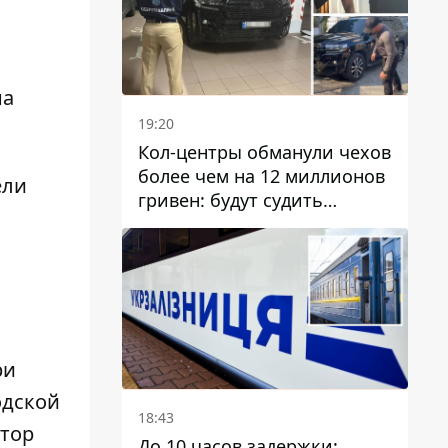
на
19:20
Кол-центры обманули чехов
более чем на 12 миллионов
ели
гривен: будут судить
днепрянина,
организовавшего
транснациональную
преступную организацию
ри
одской
18:43
атор
До 10 часов задержки: