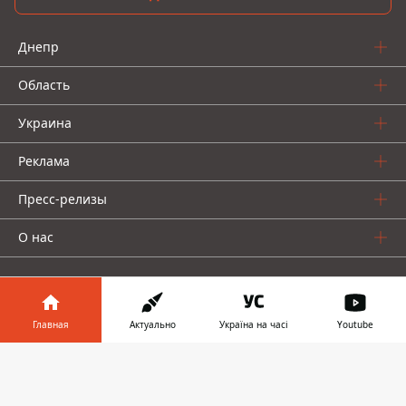
Днепр
Область
Украина
Реклама
Пресс-релизы
О нас
Главная
Актуально
Україна на часі
Youtube
Информатор в
Информатор проекты
Скачать
телефоне
👉
Информатор
Информатор
Информатор