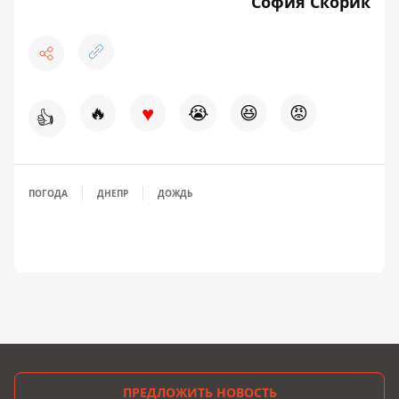
София Скорик
♥
🔥
😭
😆
😡
👍
ПОГОДА
ДНЕПР
ДОЖДЬ
ПРЕДЛОЖИТЬ НОВОСТЬ