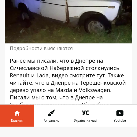
Подробности выясняются
Ранее мы писали, что в Днепре на
Сичеславской Набережной столкнулись
Renault и Lada, видео смотрите
тут
. Также
читайте, что
в Днепре на Терещенковской
дерево упало на Mazda и Volkswagen
.
Писали мы о том, что в Днепре на
Слобожанском проспекте Niva сбила
пешехода на переходе,
видео момента
.
Главная
Актуально
Україна на часі
Youtube
Информатор в
Скачать