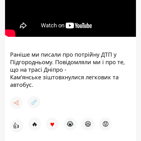
Раніше ми писали про
потрійну ДТП
у
Підгородньому. Повідомляли ми і про те,
що на трасі Дніпро -
Кам'янське
зіштовхнулися легковик та
автобус
.
♥
🔥
😭
😆
😡
👍