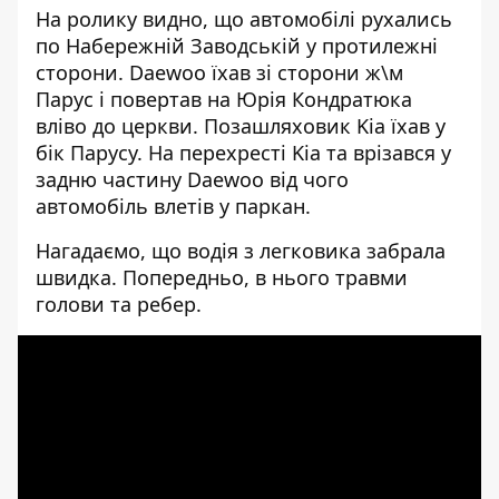
На ролику видно, що автомобілі рухались
по Набережній Заводській у протилежні
сторони. Daewoo їхав зі сторони ж\м
Парус і повертав на Юрія Кондратюка
вліво до церкви. Позашляховик Kia їхав у
бік Парусу. На перехресті Kia та врізався у
задню частину Daewoo від чого
автомобіль влетів у паркан.
Нагадаємо, що водія з легковика забрала
швидка. Попередньо, в нього травми
голови та ребер.