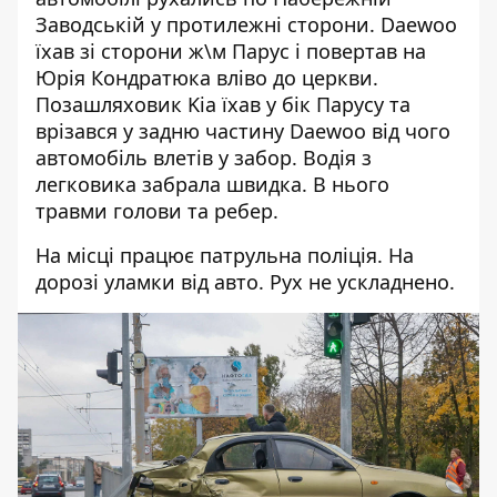
Заводській у протилежні сторони. Daewoo
їхав зі сторони ж\м Парус і повертав на
Юрія Кондратюка вліво до церкви.
Позашляховик Kia їхав у бік Парусу та
врізався у задню частину Daewoo від чого
автомобіль влетів у забор. Водія з
легковика забрала швидка. В нього
травми голови та ребер.
На місці працює патрульна поліція. На
дорозі уламки від авто. Рух не ускладнено.