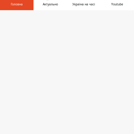
Головна
Актуально
Україна на часі
Youtube
Інформатор у
Завантажити
Позашляховик Kia врізався у задню частину
телефоні
👉
Daewoo
На місці працює патрульна поліція