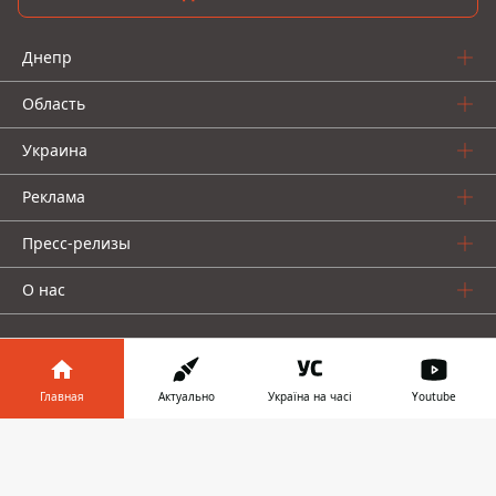
Днепр
Область
Украина
Реклама
Пресс-релизы
О нас
Главная
Актуально
Україна на часі
Youtube
Информатор в
Информатор проекты
Скачать
телефоне
👉
Информатор
Информатор
Информатор