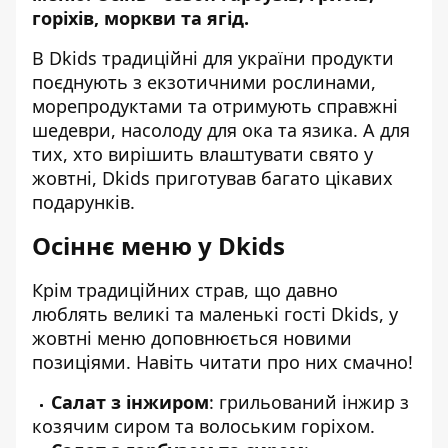
горіхів, моркви та ягід.
В Dkids традиційні для україни продукти
поєднують з екзотичними рослинами,
морепродуктами та отримують справжні
шедеври, насолоду для ока та язика. А для
тих, хто вирішить влаштувати свято у
жовтні, Dkids приготував багато цікавих
подарунків.
Осіннє меню у Dkids
Крім традиційних страв, що давно
люблять великі та маленькі гості Dkids, у
жовтні меню доповнюється новими
позиціями. Навіть читати про них смачно!
Салат з інжиром
: грильований інжир з
козячим сиром та волоським горіхом.