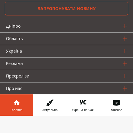
ЗАПРОПОНУВАТИ НОВИНУ
Дніпро
Область
Україна
Реклама
Пресрелізи
Про нас
Головна
Актуально
Україна на часі
Youtube
Інформатор у
Завантажити
телефоні
👉
Інформатор проекти