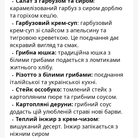
Салат з гарбузом та сиром
:
карамелізований гарбуз з сиром дорблю
та горіхом кеш’ю.
Гарбузовий крем-суп
: гарбузовий
крем-суп зі слайсом з апельсину та
тигровою креветкою. Це поєднання дає
яскравий вигляд та смак.
Грибна юшка:
традиційна юшка з
білими грибами подається з ломтиками
житнього хлібу.
Різотто з білими грибами:
поєднання
італійської та української кухні.
Стейк оссобуко:
томлений стейк з
картопляним пюре та грибним соусом.
Картопляні деруни:
грибний соус
додасть цій улюбленій страві нові барви.
Теплий інжир з крем-чизом
:
вишуканий десерт. Інжир запікається з
ніжним сиром