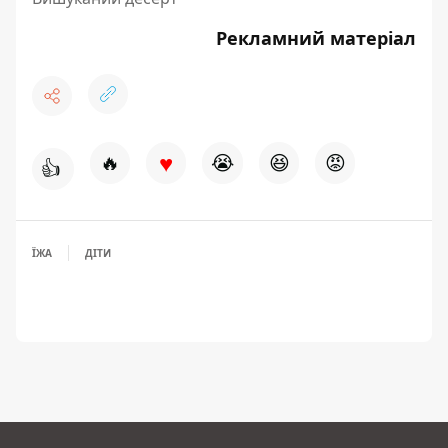
Рекламний матеріал
♥
🔥
😭
😆
😡
👍
ЇЖА
ДІТИ