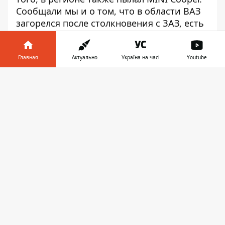
Сообщали мы и о том, что в области ВАЗ
загорелся после столкновения с ЗАЗ,
есть
пострадавшие
.
Главная
Актуально
Україна на часі
Youtube
Информатор в
Скачать
телефоне
👉
♥
🔥
😭
😆
😡
👍
ПОЖАР