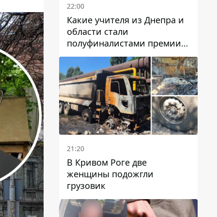
22:00
Какие учителя из Днепра и
области стали
полуфиналистами премии
Global Teacher Prize Ukraine
2026
21:20
В Кривом Роге две
женщины подожгли
грузовик