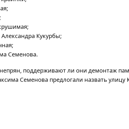
ая;
;
крушимая;
 Александра Кукурбы;
чная;
има Семенова.
непрян, поддерживают ли
они демонтаж пам
 Максима Семенова
предлогали назвать улицу 