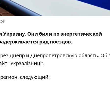
кой
и Украину. Они били по энергетической
задерживается ряд поездов
.
через Днепр и Днепропетровскую область. Об 
айт
“Укрзалізниці”.
 регион, следующий: