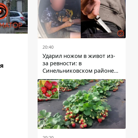
20:40
Ударил ножом в живот из-
за ревности: в
ия
Синельниковском районе
задержали 49-летнего
мужчину за убийство
20:20