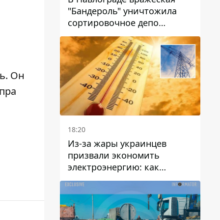
"Бандероль" уничтожила
сортировочное депо
"Укрпошти" и убила двух
работниц
ь.
Он
пра
18:20
Из-за жары украинцев
призвали экономить
электроэнергию: как
избежать перегрузки сетей