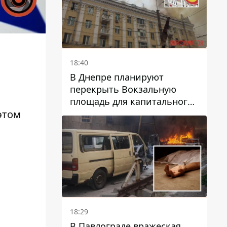
18:40
В Днепре планируют
перекрыть Вокзальную
площадь для капитального
ремонта дома, в который
этом
попала вражеская ракета:
какие сроки
18:29
В Павлограде вражеская