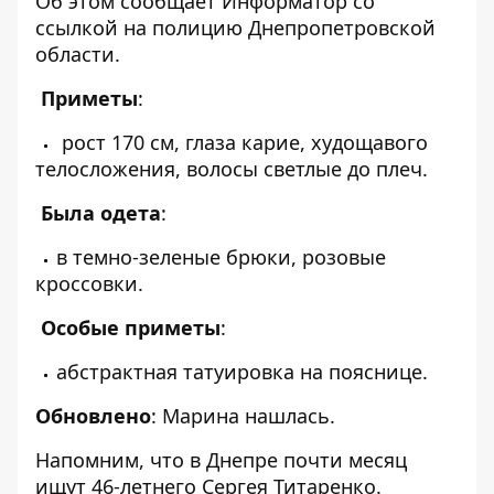
Об этом сообщает Информатор со
ссылкой на полицию Днепропетровской
области.
Приметы
:
рост 170 см, глаза карие, худощавого
телосложения, волосы светлые до плеч.
Была одета
:
в темно-зеленые брюки, розовые
кроссовки.
Особые приметы
:
абстрактная татуировка на пояснице.
Обновлено
: Марина нашлась.
Напомним, что в Днепре
почти месяц
ищут
46-летнего Сергея Титаренко.