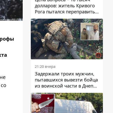
долларов: житель Кривого
Рога пытался переправить
мужчину в Словакию
трофы
кта
21:20 вчера
Задержали троих мужчин,
 не
пытавшихся вывезти бойца
 со
из воинской части в Днепр
за 7 тысяч долларов: среди
них был врач