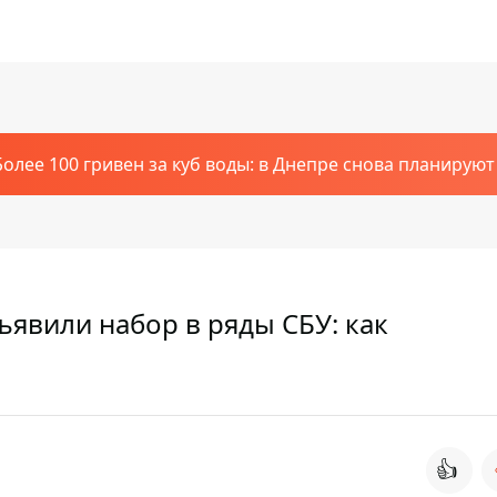
Более 100 гривен за куб воды: в Днепре снова планирую
явили набор в ряды СБУ: как
👍