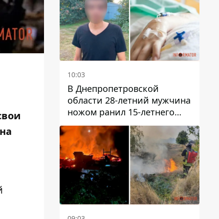
10:03
В Днепропетровской
области 28-летний мужчина
ножом ранил 15-летнего
свои
парня
жна
й
09:03