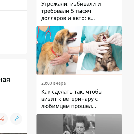
Угрожали, избивали и
требовали 5 тысяч
долларов и авто: в
Павлограде задержали двух
мужчин
ная
23:00 вчера
Как сделать так, чтобы
визит к ветеринару с
любимцем прошел
спокойно: простые советы