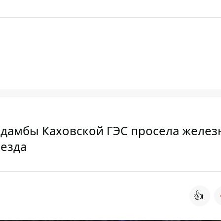
 дамбы Каховской ГЭС просела желез
оезда
👍