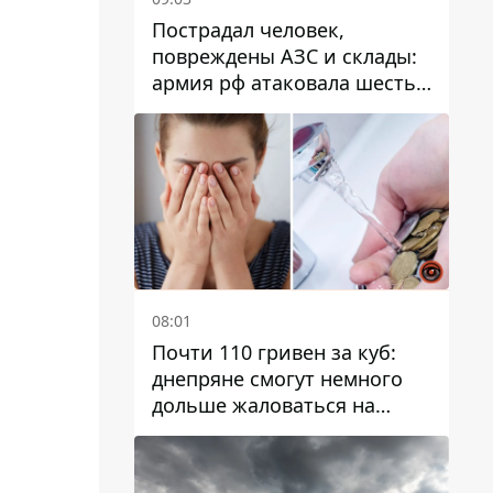
Пострадал человек,
повреждены АЗС и склады:
армия рф атаковала шесть
районов Днепропетровской
области
08:01
Почти 110 гривен за куб:
днепряне смогут немного
дольше жаловаться на
запланированные тарифы
на воду на 2027 год