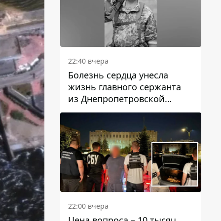
22:40 вчера
Болезнь сердца унесла
жизнь главного сержанта
из Днепропетровской
области Юрия Свистуна
22:00 вчера
Цена вопроса – 10 тысяч